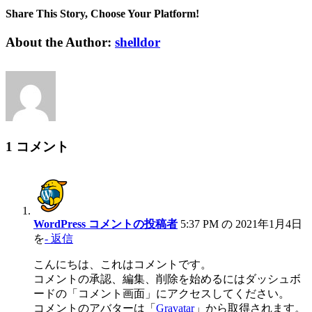
Share This Story, Choose Your Platform!
Facebook
Twitter
Reddit
LinkedIn
WhatsApp
Tumblr
Pinterest
Vk
電
About the Author:
shelldor
子
メ
ー
ル
1 コメント
WordPress コメントの投稿者
5:37 PM の 2021年1月4日
を
- 返信
こんにちは、これはコメントです。
コメントの承認、編集、削除を始めるにはダッシュボ
ードの「コメント画面」にアクセスしてください。
コメントのアバターは「
Gravatar
」から取得されます。