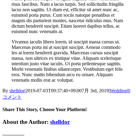
risus faucibus. Nam a lacus turpis. Sed sollicitudin fringilla
lacus non sagittis. Ut diam est, efficitur sit amet nunc ac,
euismod porta purus. Cum sociis natoque penatibus et
magnis dis parturient montes, nascetur ridiculus mus. Nam
dictum hendrerit suscipit. Etiam laoreet dapibus tellus, ac
euismod nunc venenatis at.
Vivamus iaculis libero lorem, id suscipit massa cursus ut.
Maecenas porta mi at suscipit suscipit. Aenean commodo
leo at lorem hendrerit gravida. Maecenas cursus suscipit
massa, non ultrices ex tristique vitae. Aliquam scelerisque
interdum justo vitae iaculis. Ut porta pellentesque sagittis.
Morbi venenatis finibus ullamcorper. Vestibulum eget felis
eros. Nunc mattis bibendum arcu eu ornare. Aliquam
venenatis mollis erat ac volutpat.
By
shelldor
|
2019-07-03T09:37:40+09:00
7月 3rd, 2019
|
Wedding
|
0
コメント
Share This Story, Choose Your Platform!
Facebook
Twitter
Reddit
LinkedIn
WhatsApp
Tumblr
Pinterest
Vk
電
About the Author:
shelldor
子
メ