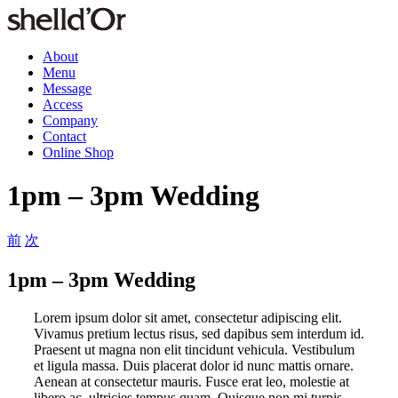
Skip
to
content
About
Menu
Message
Access
Company
Contact
Online Shop
1pm – 3pm Wedding
前
次
1pm – 3pm Wedding
Lorem ipsum dolor sit amet, consectetur adipiscing elit.
Vivamus pretium lectus risus, sed dapibus sem interdum id.
Praesent ut magna non elit tincidunt vehicula. Vestibulum
et ligula massa. Duis placerat dolor id nunc mattis ornare.
Aenean at consectetur mauris. Fusce erat leo, molestie at
libero ac, ultricies tempus quam. Quisque non mi turpis.