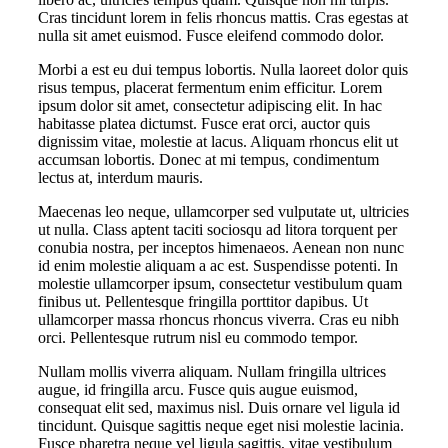
Cras tincidunt lorem in felis rhoncus mattis. Cras egestas at
nulla sit amet euismod. Fusce eleifend commodo dolor.
Morbi a est eu dui tempus lobortis. Nulla laoreet dolor quis
risus tempus, placerat fermentum enim efficitur. Lorem
ipsum dolor sit amet, consectetur adipiscing elit. In hac
habitasse platea dictumst. Fusce erat orci, auctor quis
dignissim vitae, molestie at lacus. Aliquam rhoncus elit ut
accumsan lobortis. Donec at mi tempus, condimentum
lectus at, interdum mauris.
Maecenas leo neque, ullamcorper sed vulputate ut, ultricies
ut nulla. Class aptent taciti sociosqu ad litora torquent per
conubia nostra, per inceptos himenaeos. Aenean non nunc
id enim molestie aliquam a ac est. Suspendisse potenti. In
molestie ullamcorper ipsum, consectetur vestibulum quam
finibus ut. Pellentesque fringilla porttitor dapibus. Ut
ullamcorper massa rhoncus rhoncus viverra. Cras eu nibh
orci. Pellentesque rutrum nisl eu commodo tempor.
Nullam mollis viverra aliquam. Nullam fringilla ultrices
augue, id fringilla arcu. Fusce quis augue euismod,
consequat elit sed, maximus nisl. Duis ornare vel ligula id
tincidunt. Quisque sagittis neque eget nisi molestie lacinia.
Fusce pharetra neque vel ligula sagittis, vitae vestibulum